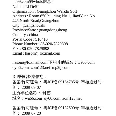
nu99.com的whois信息：
Name : Li DeSI
Organization : Guangzhou WeiZhi Soft
Address : Room 850,building No.1, JIayiYuan,No
445,North Road,Guangzhou
City : guangzhoushi
Province/State : guangdongsheng
Country : china
Postal Code : 510410
Phone Number : 86-020-7829898
Fax : 86-020-7829898
Email : hasom@foxmail.com
hasom@foxmail.com 下的其他域名：wa66.com
oy66.com zom123.net mp3tj.com
ICP网站备案信息：
备案/许可证号： 粤ICP备09164785号 审核通过时
间： 2009-09-07
主办单位名称： 钟艺
域名：wa66.com oy66.com zom123.net
备案/许可证号： 粤ICP备09132699号 审核通过时
间： 2009-07-20