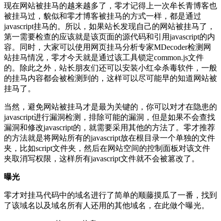
现在网站被挂马的越来越多了，零才记得上一次牟长青博客也
被挂马过，貌似和零才博客被挂马的方式一样，都是通过
javascript挂马的。所以，如果站长发现自己的网站被挂马了，
第一需要检查的应该就是该页面的源代码和引用javascript的内
容。同时，大家可以使用网页挂马分析专家MDecoder检测网
站挂马情况，零才今天就是通过该工具锁定common.js文件
的。除此之外，站长朋友们还可以安装小红伞杀毒软件，一般
的挂马内容都会被检测到的，这样可以尽可能早的知道网站被
挂马了。
当然，避免网站被挂马才是最为关键的，你可以对才在隐患的
javascript进行漏洞检测，排除可能的漏洞，但是如果不会查找
漏洞和修改javascript的，就需要采用其他的方法了。零才推荐
的方法就是将网站所有的javascript放在根目录一个单独的文件
夹，比如script文件夹，然后在网站空间的控制面板对该文件
夹取消写权限，这样所有javascript文件就不会被篡改了。
曝光
零才对挂马代码中的域名进行了简单的顺藤摸瓜了一番，找到
了该域名以及域名所有人还用的其他域名，在此做个曝光。