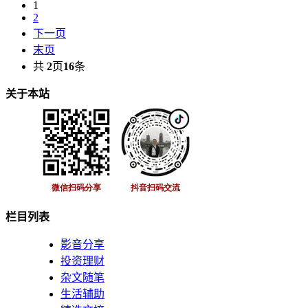
1
2
下一页
末页
共
2
页
16
条
关于本站
栏目列表
影音分享
投资理财
杂文随笔
生活辅助