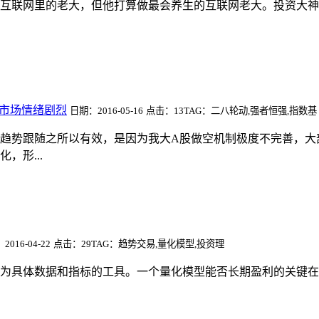
互联网里的老大，但他打算做最会养生的互联网老大。投资大神
+市场情绪剧烈
日期：2016-05-16
点击：13
TAG：二八轮动,强者恒强,指数基
趋势跟随之所以有效，是因为我大A股做空机制极度不完善，大
，形...
016-04-22
点击：29
TAG：趋势交易,量化模型,投资理
为具体数据和指标的工具。一个量化模型能否长期盈利的关键在于