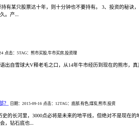
打算持有某只股票达十年，则十分钟也不要持有。 3、投资的秘
。产...
24
点击：5
TAG：熊市买股,牛市买房,投资理
出自雪球大V释老毛之口，从14年牛市经历到现在的熊市，真真
部？
日期：2015-09-16
点击：12
TAG：底部,有色,煤炭,熊市,投资
A股历史的长河里，3000点必将是未来的地平线，但绝对不是现在
，钻石底也...