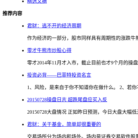
精选文摘
推荐内容
君财：逃不开的经济周期
作为经济的一部分，股市同样具有周期性的涨跌牛熊。
零才牛熊市炒股心得
零才2014年11月才入市，截止目前也才9个月的操盘
投资必背——巴菲特投资名言
1、风险，是来自于你不知道你在做什么。 2、若你不
20150728操盘日志 超跌尾盘应买入反
20150728大盘情况 正如昨日预测，今日大盘大幅低
君财：关于基金，简单却很重要的
交易场所分为场内和场外。场内是证券交易软件股票那