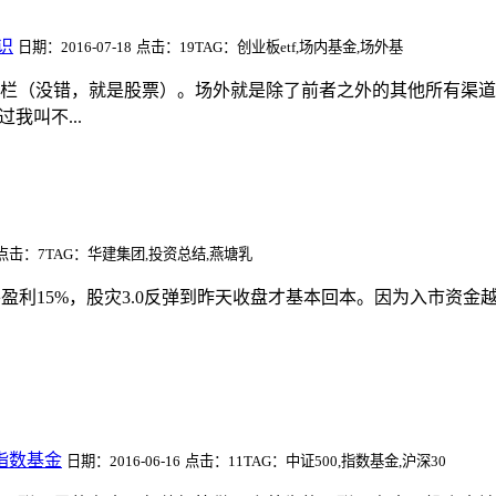
识
日期：2016-07-18
点击：19
TAG：创业板etf,场内基金,场外基
栏（没错，就是股票）。场外就是除了前者之外的其他所有渠道
我叫不...
点击：7
TAG：华建集团,投资总结,燕塘乳
0点回本并盈利15%，股灾3.0反弹到昨天收盘才基本回本。因为入
指数基金
日期：2016-06-16
点击：11
TAG：中证500,指数基金,沪深30