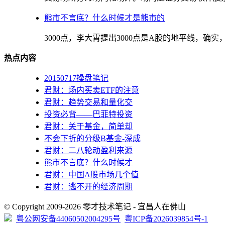
熊市不言底？什么时候才是熊市的
3000点，李大霄提出3000点是A股的地平线，确实，
热点内容
20150717操盘笔记
君财：场内买卖ETF的注意
君财：趋势交易和量化交
投资必背——巴菲特投资
君财：关于基金，简单却
不会下折的分级B基金-深成
君财：二八轮动盈利来源
熊市不言底？什么时候才
君财：中国A股市场几个值
君财：逃不开的经济周期
© Copyright 2009-2026 零才技术笔记 - 宜昌人在佛山
粤公网安备44060502004295号
粤ICP备2026039854号-1