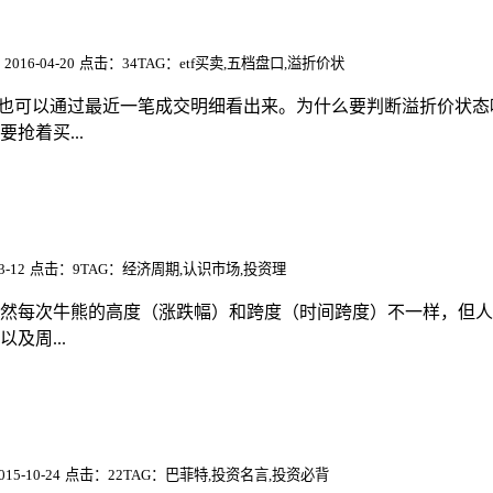
016-04-20
点击：34
TAG：etf买卖,五档盘口,溢折价状
，也可以通过最近一笔成交明细看出来。为什么要判断溢折价状
抢着买...
-12
点击：9
TAG：经济周期,认识市场,投资理
然每次牛熊的高度（涨跌幅）和跨度（时间跨度）不一样，但人
及周...
5-10-24
点击：22
TAG：巴菲特,投资名言,投资必背