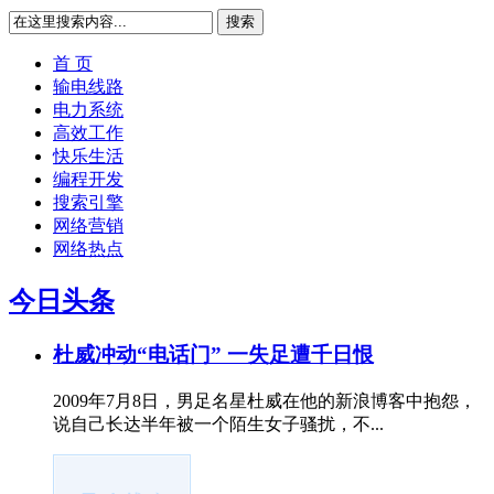
搜索
首 页
输电线路
电力系统
高效工作
快乐生活
编程开发
搜索引擎
网络营销
网络热点
今日头条
杜威冲动“电话门” 一失足遭千日恨
2009年7月8日，男足名星杜威在他的新浪博客中抱怨，
说自己长达半年被一个陌生女子骚扰，不...