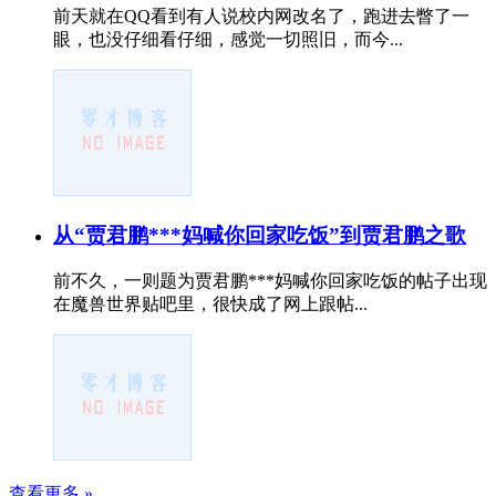
前天就在QQ看到有人说校内网改名了，跑进去瞥了一
眼，也没仔细看仔细，感觉一切照旧，而今...
从“贾君鹏***妈喊你回家吃饭”到贾君鹏之歌
前不久，一则题为贾君鹏***妈喊你回家吃饭的帖子出现
在魔兽世界贴吧里，很快成了网上跟帖...
查看更多 »