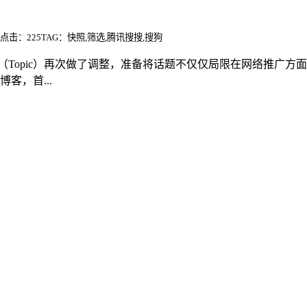
点击：225
TAG：快照,筛选,腾讯搜搜,搜狗
（Topic）再次做了调整，准备将话题不仅仅局限在网络推广
客，首...