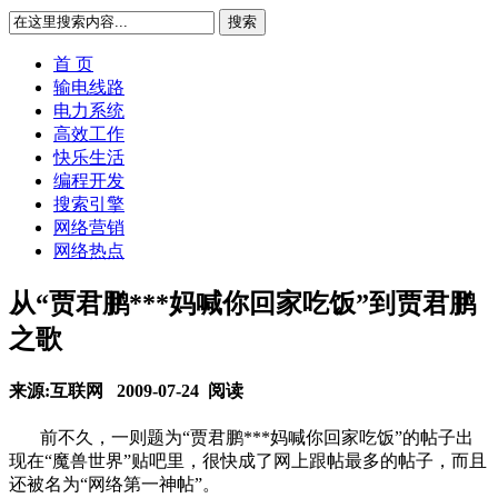
搜索
首 页
输电线路
电力系统
高效工作
快乐生活
编程开发
搜索引擎
网络营销
网络热点
从“贾君鹏***妈喊你回家吃饭”到贾君鹏
之歌
来源:互联网 2009-07-24
阅读
前不久，一则题为“贾君鹏***妈喊你回家吃饭”的帖子出
现在“魔兽世界”贴吧里，很快成了网上跟帖最多的帖子，而且
还被名为“网络第一神帖”。