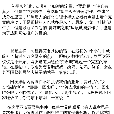
一句平实的话，却吸引了如潮的流量。“贾君鹏”也许真有
其人，但是“***妈喊你回家吃饭”却并没有任何炒作、夸张的
成分在里面，却利用人的好奇心理使得浏览者有点进去看个究
竟的冲动，于是跟帖的人也就多起来了。最终，“第一神帖”诞
生了。但是最近又兴起的“贾君鹏之歌”应该就属炒作了，也是
为了达到网站推广的目的。
就是这样一句显得莫名其妙的话，在最初的9个小时中就
吸引了超过40万名网友的点击，跟帖人数接近2万，然而这还
仅仅是个开始。网友迅速为这位“贾君鹏”建起一个完整的家
谱。在跟帖中，取名为贾君鹏妈妈、姨妈、姑妈、姥爷、女友
甚至隔壁邻居的大舅子的帖子，纷纷出现。
网友跟帖内容则在不断挑战我们的想象，贾君鹏的“女
友”深情地说，“鹏鹏，回来吧，***答应我们的事情了。回来
吃饭吧，不吵你了。”但是他“女儿”则生气了，“我爸爸说不回
家吃饭了，你们烦不烦啊，一直说。”
在这里不谈贾君鹏事件与魔兽世界的联系（有人说意思是
要求开服），仅将其作为网络推广的案例来分析。倘若此帖出