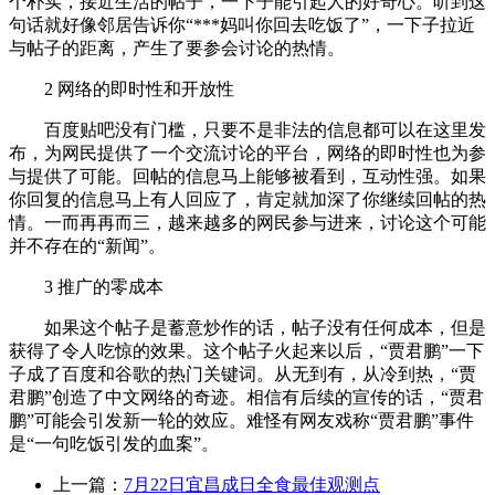
个朴实，接近生活的帖子，一下子能引起人的好奇心。听到这
句话就好像邻居告诉你“***妈叫你回去吃饭了”，一下子拉近
与帖子的距离，产生了要参会讨论的热情。
2 网络的即时性和开放性
百度贴吧没有门槛，只要不是非法的信息都可以在这里发
布，为网民提供了一个交流讨论的平台，网络的即时性也为参
与提供了可能。回帖的信息马上能够被看到，互动性强。如果
你回复的信息马上有人回应了，肯定就加深了你继续回帖的热
情。一而再再而三，越来越多的网民参与进来，讨论这个可能
并不存在的“新闻”。
3 推广的零成本
如果这个帖子是蓄意炒作的话，帖子没有任何成本，但是
获得了令人吃惊的效果。这个帖子火起来以后，“贾君鹏”一下
子成了百度和谷歌的热门关键词。从无到有，从冷到热，“贾
君鹏”创造了中文网络的奇迹。相信有后续的宣传的话，“贾君
鹏”可能会引发新一轮的效应。难怪有网友戏称“贾君鹏”事件
是“一句吃饭引发的血案”。
上一篇：
7月22日宜昌成日全食最佳观测点